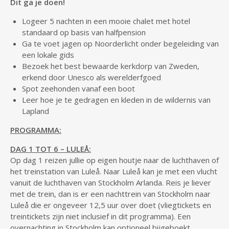
Dit ga je doen!
Logeer 5 nachten in een mooie chalet met hotel
standaard op basis van halfpension
Ga te voet jagen op Noorderlicht onder begeleiding van
een lokale gids
Bezoek het best bewaarde kerkdorp van Zweden,
erkend door Unesco als werelderfgoed
Spot zeehonden vanaf een boot
Leer hoe je te gedragen en kleden in de wildernis van
Lapland
PROGRAMMA:
DAG 1 TOT 6 – LULEÅ:
Op dag 1 reizen jullie op eigen houtje naar de luchthaven of
het treinstation van Luleå. Naar Luleå kan je met een vlucht
vanuit de luchthaven van Stockholm Arlanda. Reis je liever
met de trein, dan is er een nachttrein van Stockholm naar
Luleå die er ongeveer 12,5 uur over doet (vliegtickets en
treintickets zijn niet inclusief in dit programma). Een
overnachting in Stockholm kan optioneel bijgeboekt