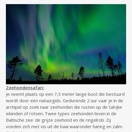
Zeehondensafari:
Je neemt plaats op een 7,5 meter lange boot die bestuurd
wordt door een natuurgids. Gedurende 2 uur vaar je in de
archipel op zoek naar zeehonden die rusten op de talrijke
eilanden of rotsen. Twee types zeehonden leven in de
Baltische zee: de grijze zeehond en de ringelrob. Zij
voeden zich met vis uit de baai waaronder haring en zalm.