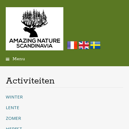
Menu
Skip
to
content
Activiteiten
WINTER
LENTE
ZOMER
HERFST